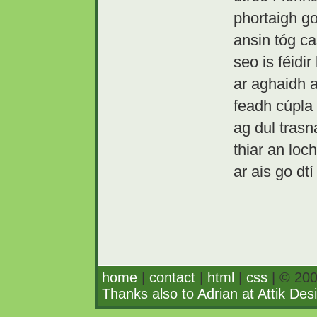
phortaigh g
ansin tóg ca
seo is féidi
ar aghaidh a
feadh cúpla
ag dul trasn
thiar an loc
ar ais go dtí
home
|
contact
|
html
|
css
| © 200
Thanks also to Adrian at Attik Des