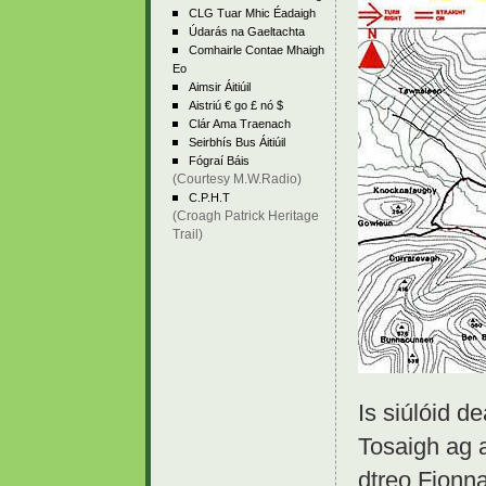
CLG Tuar Mhic Éadaigh
Údarás na Gaeltachta
Comhairle Contae Mhaigh
Eo
Aimsir Áitiúil
Aistriú € go £ nó $
Clár Ama Traenach
Seirbhís Bus Áitiúil
Fógraí Báis
(Courtesy M.W.Radio)
C.P.H.T
(Croagh Patrick Heritage
Trail)
Is siúlóid d
Tosaigh ag a
dtreo Fionna