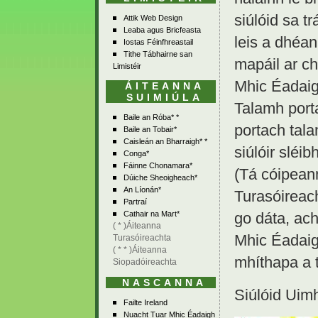
siúlóid sa t
Attik Web Design
Leaba agus Bricfeasta
leis a dhéan
Iostas Féinfhreastail
Tithe Tábhairne san
mapáil ar ch
Limistéir
Mhic Éadaig
ÁITEANNA
SUIMIÚLA
Talamh porta
Baile an Róba* *
portach tala
Baile an Tobair*
Caisleán an Bharraigh* *
siúlóir sléibh
Conga*
Fáinne Chonamara*
(Tá cóipeann
Dúiche Sheoigheach*
An Líonán*
Turasóireach
Partraí
go dáta, ac
Cathair na Mart*
( * )Áiteanna
Mhic Éadaigh
Turasóireachta
( * * )Áiteanna
mhíthapa a 
Siopadóireachta
NASCANNA
Siúlóid Uimh
Failte Ireland
Nuacht Tuar Mhic Éadaigh