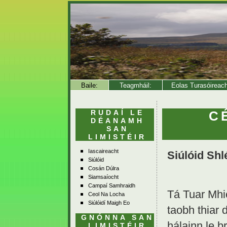
Baile:
Teagmháil:
Eolas Turasóireac
RUDAÍ LE
C
DÉANAMH
SAN
LIMISTÉIR
Iascaireacht
Siúlóid Shl
Siúlóid
Cosán Dúlra
Siamsaíocht
Campaí Samhraidh
Tá Tuar Mhic
Ceol Na Locha
Siúlóidí Maigh Eo
taobh thiar
GNÓNNA SAN
hálainn le b
LIMISTÉIR