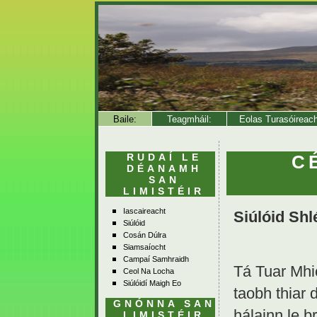
Baile:
Teagmháil:
Eolas Turasóireac
RUDAÍ LE
C
DÉANAMH
SAN
LIMISTÉIR
Iascaireacht
Siúlóid Shl
Siúlóid
Cosán Dúlra
Siamsaíocht
Campaí Samhraidh
Tá Tuar Mhic
Ceol Na Locha
Siúlóidí Maigh Eo
taobh thiar
GNÓNNA SAN
hálainn le b
LIMISTÉIR