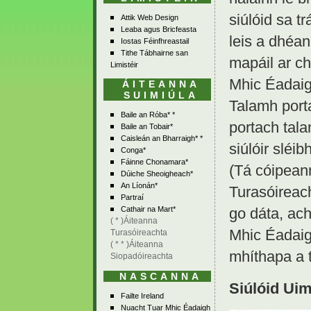
siúlóid sa t
Attik Web Design
Leaba agus Bricfeasta
leis a dhéan
Iostas Féinfhreastail
Tithe Tábhairne san
mapáil ar ch
Limistéir
Mhic Éadaig
ÁITEANNA
SUIMIÚLA
Talamh porta
Baile an Róba* *
portach tala
Baile an Tobair*
Caisleán an Bharraigh* *
siúlóir sléibh
Conga*
Fáinne Chonamara*
(Tá cóipeann
Dúiche Sheoigheach*
An Líonán*
Turasóireach
Partraí
go dáta, ac
Cathair na Mart*
( * )Áiteanna
Mhic Éadaigh
Turasóireachta
( * * )Áiteanna
mhíthapa a 
Siopadóireachta
NASCANNA
Siúlóid Uim
Failte Ireland
Nuacht Tuar Mhic Éadaigh