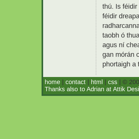
thú. Is féid
féidir drea
radharcanna 
taobh ó thu
agus ní chear
gan mórán c
phortaigh a 
home
|
contact
|
html
|
css
| © 200
Thanks also to Adrian at Attik Des