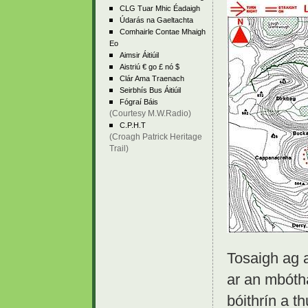
CLG Tuar Mhic Éadaigh
Údarás na Gaeltachta
Comhairle Contae Mhaigh
Eo
Aimsir Áitiúil
Aistriú € go £ nó $
Clár Ama Traenach
Seirbhís Bus Áitiúil
Fógraí Báis
(Courtesy M.W.Radio)
C.P.H.T
(Croagh Patrick Heritage
Trail)
Tosaigh ag 
ar an mbótha
bóithrín a 