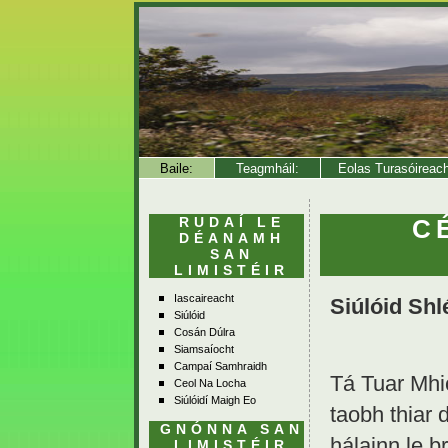
Baile:
Teagmháil:
Eolas Turasóireac
RUDAÍ LE
C
DÉANAMH
SAN
LIMISTÉIR
Iascaireacht
Siúlóid Shl
Siúlóid
Cosán Dúlra
Siamsaíocht
Campaí Samhraidh
Tá Tuar Mhic
Ceol Na Locha
Siúlóidí Maigh Eo
taobh thiar
GNÓNNA SAN
hálainn le b
LIMISTÉIR