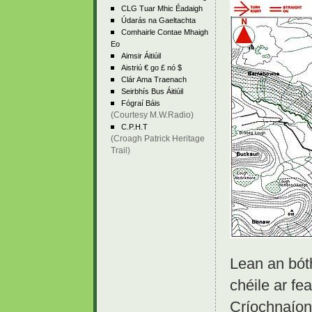
CLG Tuar Mhic Éadaigh
Údarás na Gaeltachta
Comhairle Contae Mhaigh
Eo
Aimsir Áitiúil
Aistriú € go £ nó $
Clár Ama Traenach
Seirbhís Bus Áitiúil
Fógraí Báis
(Courtesy M.W.Radio)
C.P.H.T
(Croagh Patrick Heritage
Trail)
Lean an bóth
chéile ar f
Críochnaíon