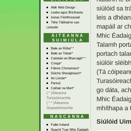
siúlóid sa t
Attik Web Design
Leaba agus Bricfeasta
leis a dhéan
Iostas Féinfhreastail
Tithe Tábhairne san
mapáil ar ch
Limistéir
Mhic Éadaig
ÁITEANNA
SUIMIÚLA
Talamh porta
Baile an Róba* *
portach tala
Baile an Tobair*
Caisleán an Bharraigh* *
siúlóir sléibh
Conga*
Fáinne Chonamara*
(Tá cóipeann
Dúiche Sheoigheach*
An Líonán*
Turasóireach
Partraí
go dáta, ac
Cathair na Mart*
( * )Áiteanna
Mhic Éadaigh
Turasóireachta
( * * )Áiteanna
mhíthapa a 
Siopadóireachta
NASCANNA
Siúlóid Uim
Failte Ireland
Nuacht Tuar Mhic Éadaigh