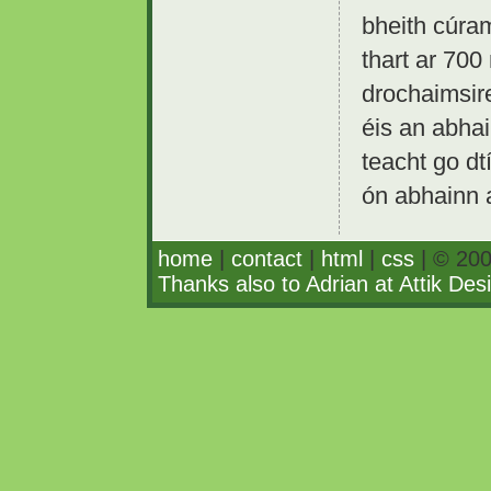
bheith cúra
thart ar 700
drochaimsire
éis an abhai
teacht go dt
ón abhainn a
home
|
contact
|
html
|
css
| © 200
Thanks also to Adrian at Attik Des