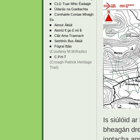
CLG Tuar Mhic Éadaigh
Údarás na Gaeltachta
Comhairle Contae Mhaigh
Eo
Aimsir Áitiúil
Aistriú € go £ nó $
Clár Ama Traenach
Seirbhís Bus Áitiúil
Fógraí Báis
(Courtesy M.W.Radio)
C.P.H.T
(Croagh Patrick Heritage
Trail)
Is siúlóid ar
bheagán dr
iontacha an