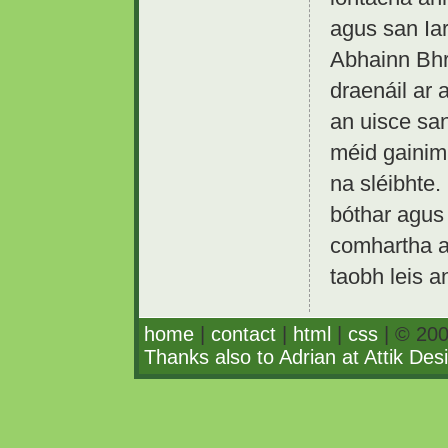
agus san Iar
Abhainn Bhr
draenáil ar a
an uisce san 
méid gainim
na sléibhte.
bóthar agus 
comhartha an
taobh leis a
home
|
contact
|
html
|
css
| © 200
Thanks also to Adrian at Attik Des