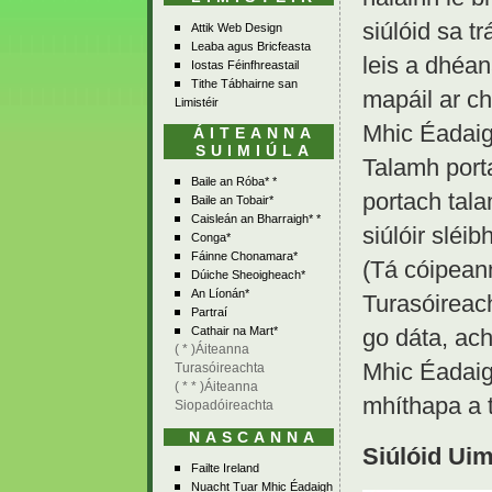
siúlóid sa t
Attik Web Design
Leaba agus Bricfeasta
leis a dhéan
Iostas Féinfhreastail
Tithe Tábhairne san
mapáil ar ch
Limistéir
Mhic Éadaig
ÁITEANNA
SUIMIÚLA
Talamh porta
Baile an Róba* *
portach tala
Baile an Tobair*
Caisleán an Bharraigh* *
siúlóir sléibh
Conga*
Fáinne Chonamara*
(Tá cóipeann
Dúiche Sheoigheach*
An Líonán*
Turasóireach
Partraí
go dáta, ac
Cathair na Mart*
( * )Áiteanna
Mhic Éadaigh
Turasóireachta
( * * )Áiteanna
mhíthapa a 
Siopadóireachta
NASCANNA
Siúlóid Uim
Failte Ireland
Nuacht Tuar Mhic Éadaigh