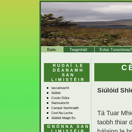
Baile:
Teagmháil:
Eolas Turasóireac
RUDAÍ LE
C
DÉANAMH
SAN
LIMISTÉIR
Iascaireacht
Siúlóid Shl
Siúlóid
Cosán Dúlra
Siamsaíocht
Campaí Samhraidh
Tá Tuar Mhic
Ceol Na Locha
Siúlóidí Maigh Eo
taobh thiar
GNÓNNA SAN
hálainn le b
LIMISTÉIR